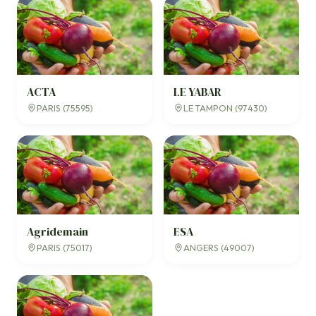
ACTA
LE YABAR
PARIS (75595)
LE TAMPON (97430)
Agridemain
ESA
PARIS (75017)
ANGERS (49007)