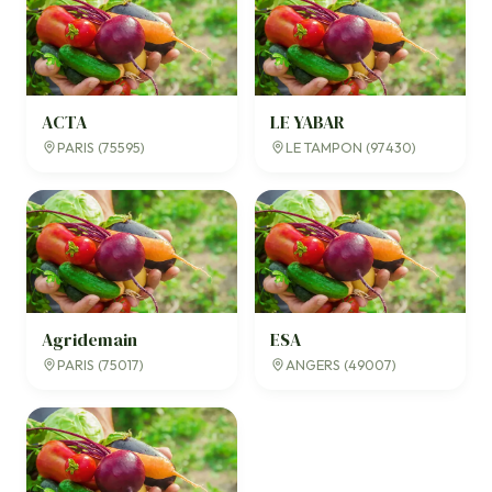
ACTA
LE YABAR
PARIS (75595)
LE TAMPON (97430)
Agridemain
ESA
PARIS (75017)
ANGERS (49007)