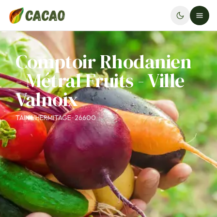
Comptoir Rhodanien
- Métral Fruits - Ville
Valnoix
TAIN L'HERMITAGE · 26600