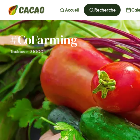
Accueil
Recherche
Cale
#CoFarming
Toulouse · 31000