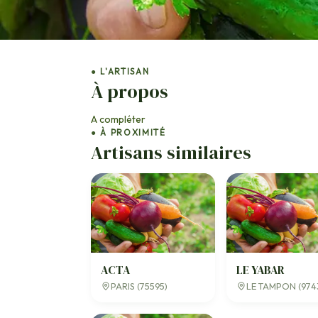
● L'ARTISAN
À propos
A compléter
● À PROXIMITÉ
Artisans similaires
ACTA
LE YABAR
PARIS (75595)
LE TAMPON (974