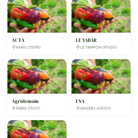
ACTA
LE YABAR
PARIS (75595)
LE TAMPON (97430)
Agridemain
ESA
PARIS (75017)
ANGERS (49007)