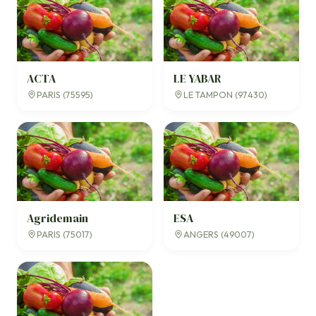
ACTA
LE YABAR
PARIS (75595)
LE TAMPON (97430)
Agridemain
ESA
PARIS (75017)
ANGERS (49007)