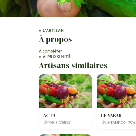
● L'ARTISAN
À propos
A compléter
● À PROXIMITÉ
Artisans similaires
ACTA
LE YABAR
PARIS (75595)
LE TAMPON (974