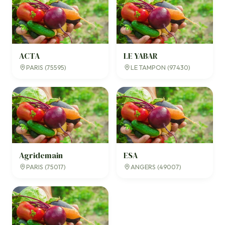
ACTA
LE YABAR
PARIS (75595)
LE TAMPON (97430)
Agridemain
ESA
PARIS (75017)
ANGERS (49007)