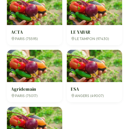
ACTA
LE YABAR
PARIS (75595)
LE TAMPON (97430)
Agridemain
ESA
PARIS (75017)
ANGERS (49007)