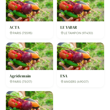
ACTA
LE YABAR
PARIS (75595)
LE TAMPON (97430)
Agridemain
ESA
PARIS (75017)
ANGERS (49007)