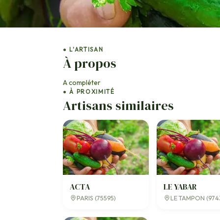
● L'ARTISAN
À propos
A compléter
● À PROXIMITÉ
Artisans similaires
ACTA
LE YABAR
PARIS (75595)
LE TAMPON (974