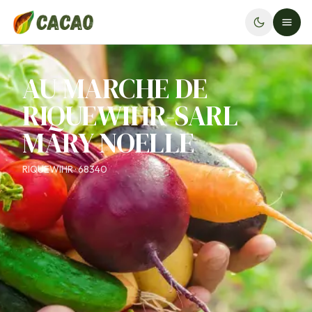
AU MARCHE DE
RIQUEWIHR-SARL
MARY NOELLE
RIQUEWIHR · 68340