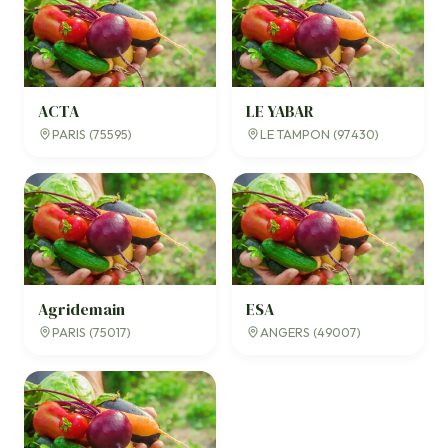
ACTA
LE YABAR
PARIS (75595)
LE TAMPON (97430)
Agridemain
ESA
PARIS (75017)
ANGERS (49007)