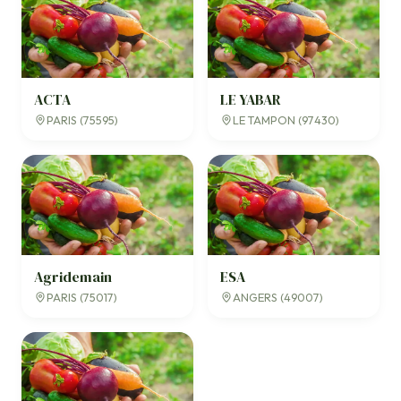
ACTA
LE YABAR
PARIS (75595)
LE TAMPON (97430)
Agridemain
ESA
PARIS (75017)
ANGERS (49007)