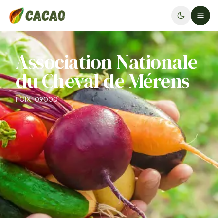
Association Nationale
du Cheval de Mérens
FOIX · 09000