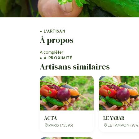
● L'ARTISAN
À propos
A compléter
● À PROXIMITÉ
Artisans similaires
ACTA
LE YABAR
PARIS (75595)
LE TAMPON (974