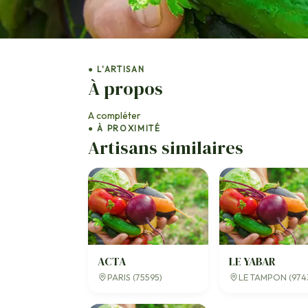
● L'ARTISAN
À propos
A compléter
● À PROXIMITÉ
Artisans similaires
ACTA
LE YABAR
PARIS (75595)
LE TAMPON (974