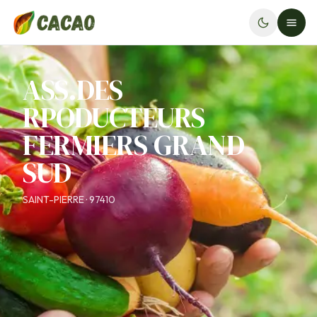
ASS.DES
RPODUCTEURS
FERMIERS GRAND
SUD
SAINT-PIERRE · 97410