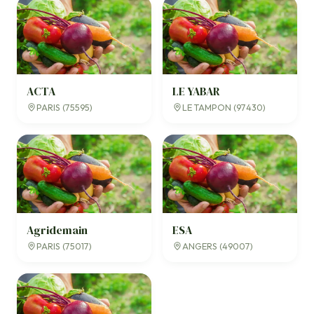
ACTA
LE YABAR
PARIS (75595)
LE TAMPON (97430)
Agridemain
ESA
PARIS (75017)
ANGERS (49007)