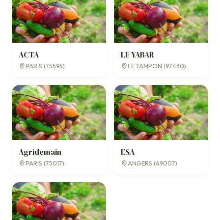
ACTA
LE YABAR
PARIS (75595)
LE TAMPON (97430)
Agridemain
ESA
PARIS (75017)
ANGERS (49007)