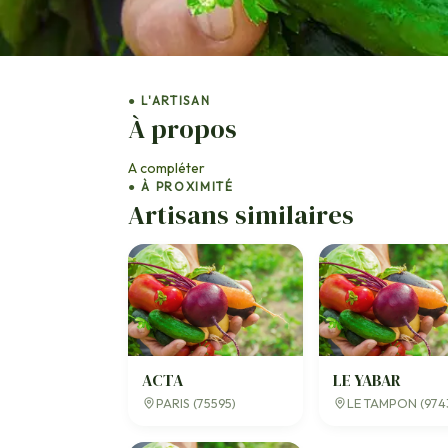
● L'ARTISAN
À propos
A compléter
● À PROXIMITÉ
Artisans similaires
ACTA
LE YABAR
PARIS (75595)
LE TAMPON (974