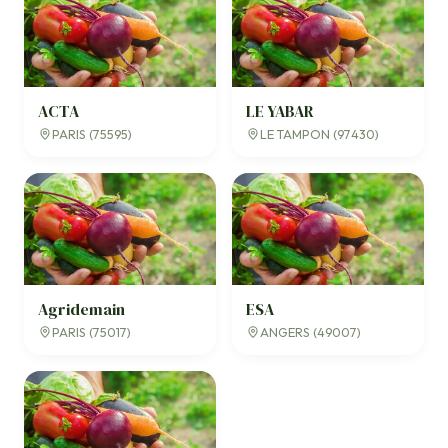
ACTA
LE YABAR
PARIS (75595)
LE TAMPON (97430)
Agridemain
ESA
PARIS (75017)
ANGERS (49007)