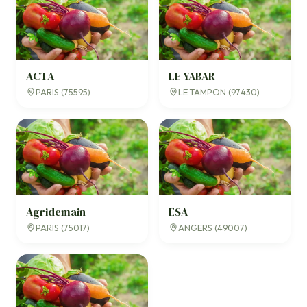
ACTA
LE YABAR
PARIS (75595)
LE TAMPON (97430)
Agridemain
ESA
PARIS (75017)
ANGERS (49007)