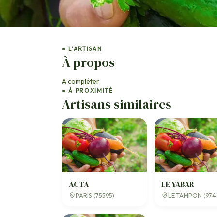
● L'ARTISAN
À propos
A compléter
● À PROXIMITÉ
Artisans similaires
ACTA
LE YABAR
PARIS (75595)
LE TAMPON (974