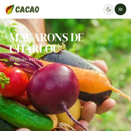
MACARONS DE
CHARLOU
VEZELAY · 89450