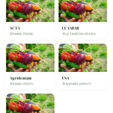
ACTA
LE YABAR
PARIS (75595)
LE TAMPON (97430)
Agridemain
ESA
PARIS (75017)
ANGERS (49007)