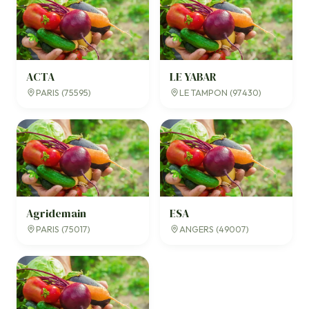
ACTA
LE YABAR
PARIS (75595)
LE TAMPON (97430)
Agridemain
ESA
PARIS (75017)
ANGERS (49007)