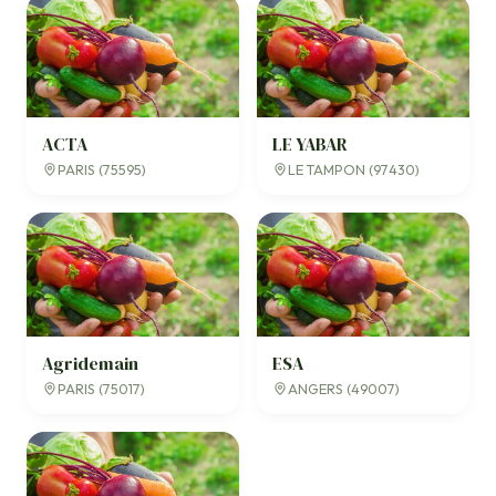
ACTA
LE YABAR
PARIS (75595)
LE TAMPON (97430)
Agridemain
ESA
PARIS (75017)
ANGERS (49007)