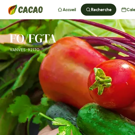
Accueil
Recherche
Cale
FO/FGTA
VANVES · 92170