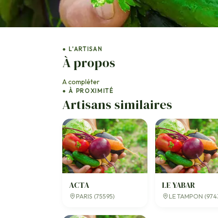
● L'ARTISAN
À propos
A compléter
● À PROXIMITÉ
Artisans similaires
ACTA
LE YABAR
PARIS (75595)
LE TAMPON (974