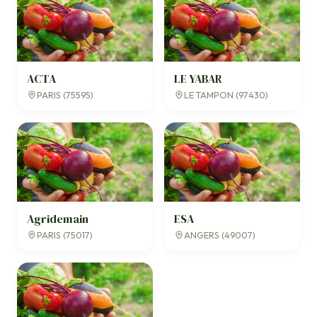
ACTA
LE YABAR
PARIS (75595)
LE TAMPON (97430)
Agridemain
ESA
PARIS (75017)
ANGERS (49007)